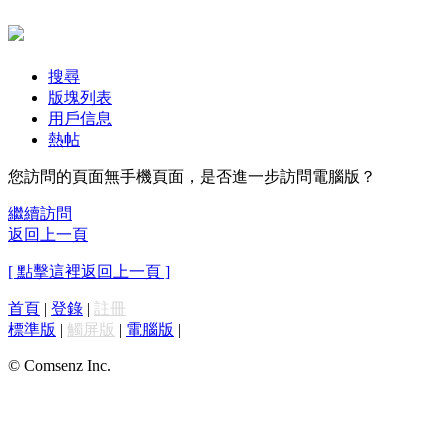
搜尋
版塊列表
用戶信息
熱帖
您訪問的頁面無手機頁面，是否進一步訪問電腦版？
繼續訪問
返回上一頁
[ 點擊這裡返回上一頁 ]
首頁
|
登錄
|
註冊
標準版
|
觸屏版
|
電腦版
|
© Comsenz Inc.