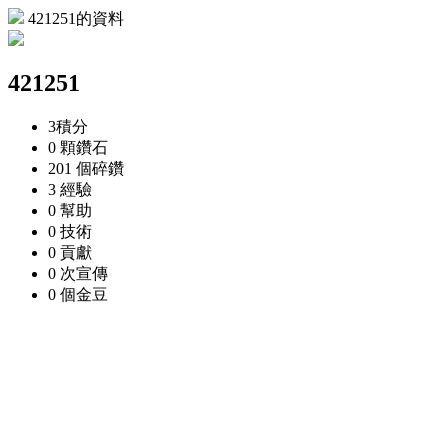
421251的資料
421251
3
積分
0 顆
鑽石
201 個
碎鑽
3
經驗
0
幫助
0
技術
0
貢獻
0 次
宣傳
0 個
金豆