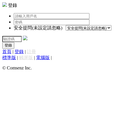
登錄
安全提問(未設定請忽略)
登錄
首頁
|
登錄
|
註冊
標準版
|
觸屏版
|
電腦版
|
© Comsenz Inc.