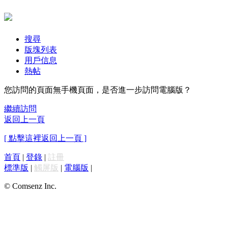
搜尋
版塊列表
用戶信息
熱帖
您訪問的頁面無手機頁面，是否進一步訪問電腦版？
繼續訪問
返回上一頁
[ 點擊這裡返回上一頁 ]
首頁
|
登錄
|
註冊
標準版
|
觸屏版
|
電腦版
|
© Comsenz Inc.