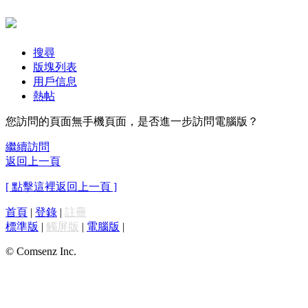
搜尋
版塊列表
用戶信息
熱帖
您訪問的頁面無手機頁面，是否進一步訪問電腦版？
繼續訪問
返回上一頁
[ 點擊這裡返回上一頁 ]
首頁
|
登錄
|
註冊
標準版
|
觸屏版
|
電腦版
|
© Comsenz Inc.