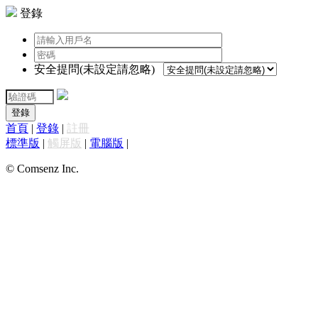
登錄
安全提問(未設定請忽略)
登錄
首頁
|
登錄
|
註冊
標準版
|
觸屏版
|
電腦版
|
© Comsenz Inc.