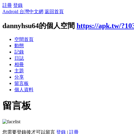
註冊
登錄
Android 台灣中文網
返回首頁
dannyhsu64的個人空間
https://apk.tw/?10
空間首頁
動態
記錄
日誌
相冊
主題
分享
留言板
個人資料
留言板
您需要登錄後才可以留言
登錄
|
註冊