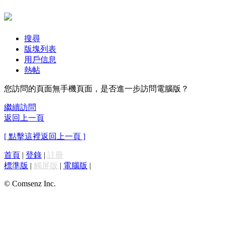
搜尋
版塊列表
用戶信息
熱帖
您訪問的頁面無手機頁面，是否進一步訪問電腦版？
繼續訪問
返回上一頁
[ 點擊這裡返回上一頁 ]
首頁
|
登錄
|
註冊
標準版
|
觸屏版
|
電腦版
|
© Comsenz Inc.