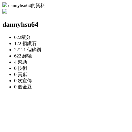
dannyhsu64的資料
dannyhsu64
622
積分
122 顆
鑽石
22121 個
碎鑽
622
經驗
4
幫助
0
技術
0
貢獻
0 次
宣傳
0 個
金豆