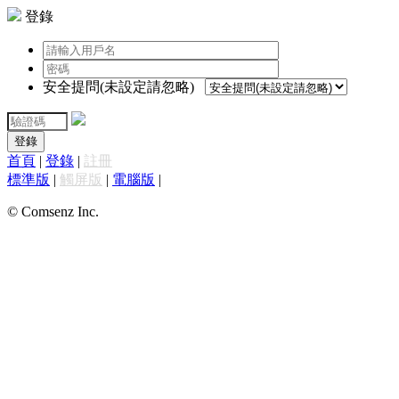
登錄
安全提問(未設定請忽略)
登錄
首頁
|
登錄
|
註冊
標準版
|
觸屏版
|
電腦版
|
© Comsenz Inc.