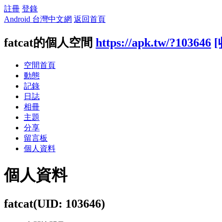
註冊
登錄
Android 台灣中文網
返回首頁
fatcat的個人空間
https://apk.tw/?103646
[
空間首頁
動態
記錄
日誌
相冊
主題
分享
留言板
個人資料
個人資料
fatcat
(UID: 103646)