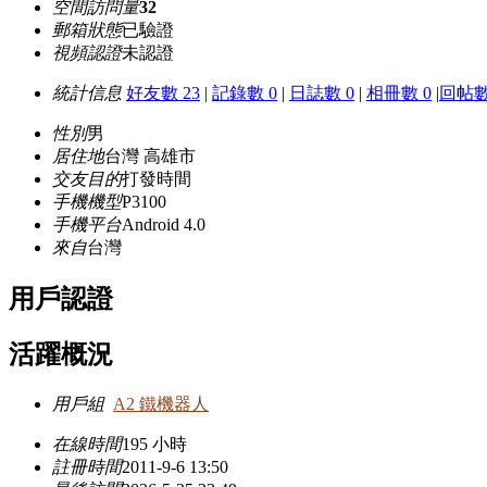
空間訪問量
32
郵箱狀態
已驗證
視頻認證
未認證
統計信息
好友數 23
|
記錄數 0
|
日誌數 0
|
相冊數 0
|
回帖數
性別
男
居住地
台灣 高雄市
交友目的
打發時間
手機機型
P3100
手機平台
Android 4.0
來自
台灣
用戶認證
活躍概況
用戶組
A2 鐵機器人
在線時間
195 小時
註冊時間
2011-9-6 13:50