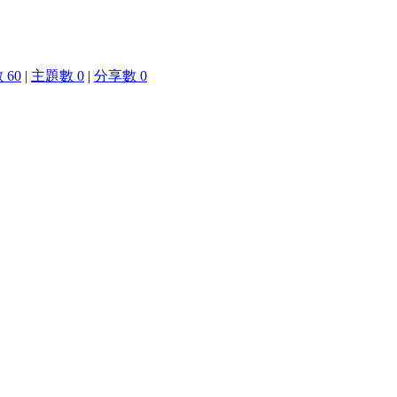
 60
|
主題數 0
|
分享數 0