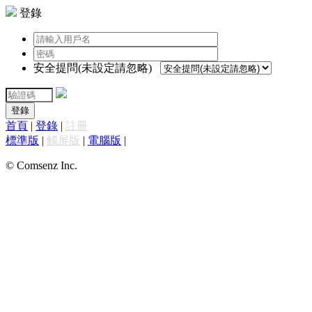
登錄
安全提問(未設定請忽略)
登錄
首頁
|
登錄
|
註冊
標準版
|
觸屏版
|
電腦版
|
© Comsenz Inc.