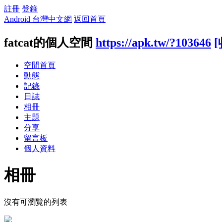
註冊
登錄
Android 台灣中文網
返回首頁
fatcat的個人空間
https://apk.tw/?103646
[
空間首頁
動態
記錄
日誌
相冊
主題
分享
留言板
個人資料
相冊
沒有可瀏覽的列表