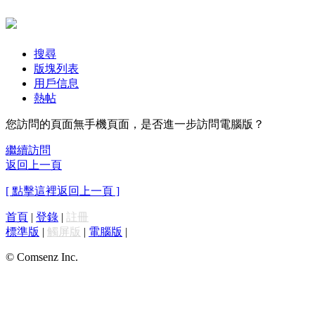
搜尋
版塊列表
用戶信息
熱帖
您訪問的頁面無手機頁面，是否進一步訪問電腦版？
繼續訪問
返回上一頁
[ 點擊這裡返回上一頁 ]
首頁
|
登錄
|
註冊
標準版
|
觸屏版
|
電腦版
|
© Comsenz Inc.