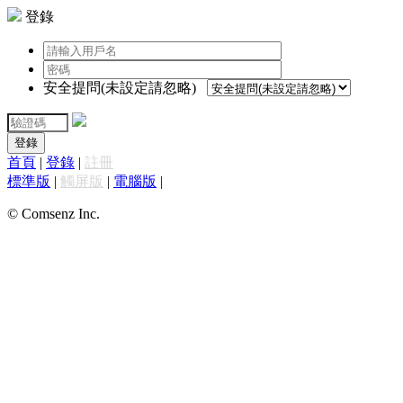
登錄
安全提問(未設定請忽略)
登錄
首頁
|
登錄
|
註冊
標準版
|
觸屏版
|
電腦版
|
© Comsenz Inc.