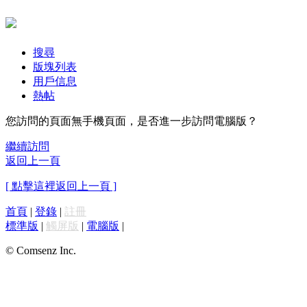
搜尋
版塊列表
用戶信息
熱帖
您訪問的頁面無手機頁面，是否進一步訪問電腦版？
繼續訪問
返回上一頁
[ 點擊這裡返回上一頁 ]
首頁
|
登錄
|
註冊
標準版
|
觸屏版
|
電腦版
|
© Comsenz Inc.