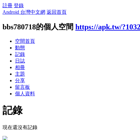
註冊
登錄
Android 台灣中文網
返回首頁
bbs780718的個人空間
https://apk.tw/?103
空間首頁
動態
記錄
日誌
相冊
主題
分享
留言板
個人資料
記錄
現在還沒有記錄