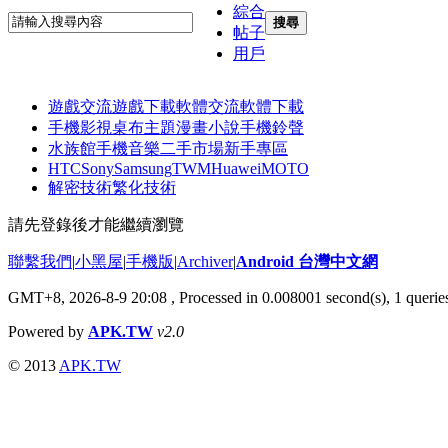
綜合
搜尋
帖子
用戶
遊戲交流
遊戲下載
軟體交流
軟體下載
手機影視
桌布主題
漫畫小說
手機鈴聲
水族館
手機音樂
二手市場
新手專區
HTC
Sony
Samsung
TWM
Huawei
MOTO
解密技術
繁化技術
請先登錄後才能繼續瀏覽
聯繫我們
|
小黑屋
|
手機版
|
Archiver
|
Android 台灣中文網
GMT+8, 2026-8-9 20:08
, Processed in 0.008001 second(s), 1 quer
Powered by
APK.TW
v2.0
© 2013
APK.TW