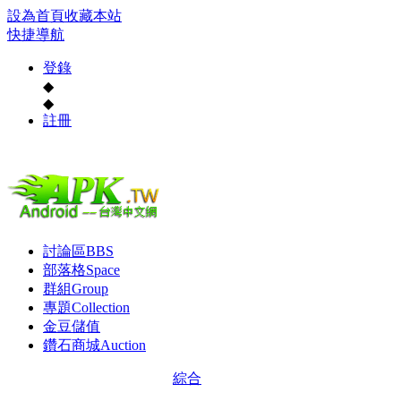
設為首頁
收藏本站
快捷導航
登錄
◆
◆
註冊
討論區
BBS
部落格
Space
群組
Group
專題
Collection
金豆儲值
鑽石商城
Auction
綜合