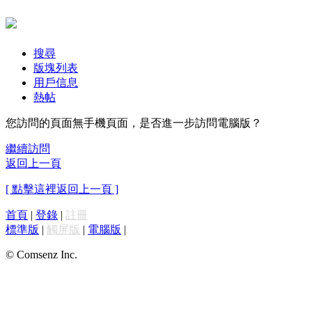
搜尋
版塊列表
用戶信息
熱帖
您訪問的頁面無手機頁面，是否進一步訪問電腦版？
繼續訪問
返回上一頁
[ 點擊這裡返回上一頁 ]
首頁
|
登錄
|
註冊
標準版
|
觸屏版
|
電腦版
|
© Comsenz Inc.