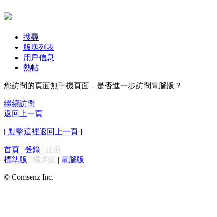
搜尋
版塊列表
用戶信息
熱帖
您訪問的頁面無手機頁面，是否進一步訪問電腦版？
繼續訪問
返回上一頁
[ 點擊這裡返回上一頁 ]
首頁
|
登錄
|
註冊
標準版
|
觸屏版
|
電腦版
|
© Comsenz Inc.