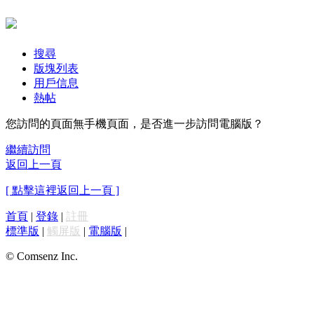
搜尋
版塊列表
用戶信息
熱帖
您訪問的頁面無手機頁面，是否進一步訪問電腦版？
繼續訪問
返回上一頁
[ 點擊這裡返回上一頁 ]
首頁
|
登錄
|
註冊
標準版
|
觸屏版
|
電腦版
|
© Comsenz Inc.