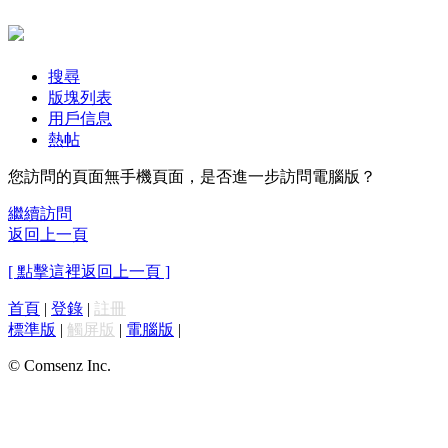
搜尋
版塊列表
用戶信息
熱帖
您訪問的頁面無手機頁面，是否進一步訪問電腦版？
繼續訪問
返回上一頁
[ 點擊這裡返回上一頁 ]
首頁
|
登錄
|
註冊
標準版
|
觸屏版
|
電腦版
|
© Comsenz Inc.