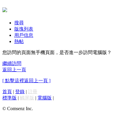
搜尋
版塊列表
用戶信息
熱帖
您訪問的頁面無手機頁面，是否進一步訪問電腦版？
繼續訪問
返回上一頁
[ 點擊這裡返回上一頁 ]
首頁
|
登錄
|
註冊
標準版
|
觸屏版
|
電腦版
|
© Comsenz Inc.