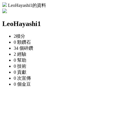
LeoHayashi1的資料
LeoHayashi1
2
積分
0 顆
鑽石
34 個
碎鑽
2
經驗
0
幫助
0
技術
0
貢獻
0 次
宣傳
0 個
金豆