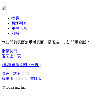
搜尋
版塊列表
用戶信息
熱帖
您訪問的頁面無手機頁面，是否進一步訪問電腦版？
繼續訪問
返回上一頁
[ 點擊這裡返回上一頁 ]
首頁
|
登錄
|
註冊
標準版
|
觸屏版
|
電腦版
|
© Comsenz Inc.