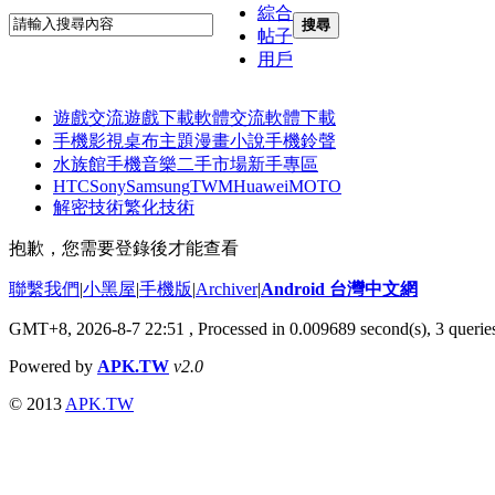
綜合
搜尋
帖子
用戶
遊戲交流
遊戲下載
軟體交流
軟體下載
手機影視
桌布主題
漫畫小說
手機鈴聲
水族館
手機音樂
二手市場
新手專區
HTC
Sony
Samsung
TWM
Huawei
MOTO
解密技術
繁化技術
抱歉，您需要登錄後才能查看
聯繫我們
|
小黑屋
|
手機版
|
Archiver
|
Android 台灣中文網
GMT+8, 2026-8-7 22:51
, Processed in 0.009689 second(s), 3 quer
Powered by
APK.TW
v2.0
© 2013
APK.TW