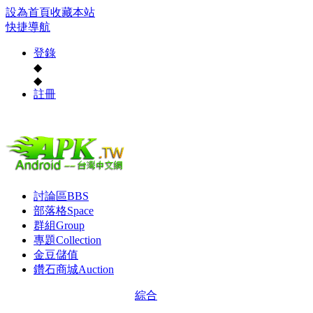
設為首頁
收藏本站
快捷導航
登錄
◆
◆
註冊
討論區
BBS
部落格
Space
群組
Group
專題
Collection
金豆儲值
鑽石商城
Auction
綜合