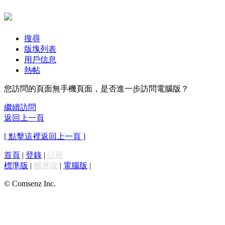
搜尋
版塊列表
用戶信息
熱帖
您訪問的頁面無手機頁面，是否進一步訪問電腦版？
繼續訪問
返回上一頁
[ 點擊這裡返回上一頁 ]
首頁
|
登錄
|
註冊
標準版
|
觸屏版
|
電腦版
|
© Comsenz Inc.