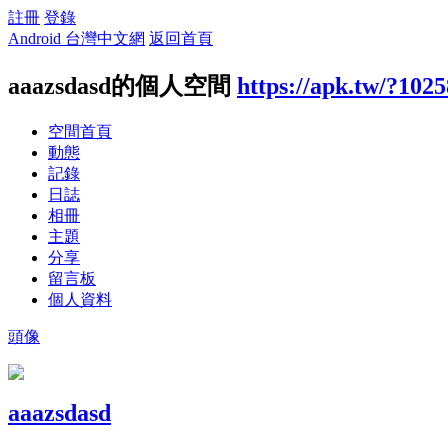
註冊
登錄
Android 台灣中文網
返回首頁
aaazsdasd的個人空間
https://apk.tw/?102
空間首頁
動態
記錄
日誌
相冊
主題
分享
留言板
個人資料
頭像
aaazsdasd