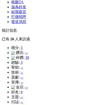
收聽TA
加為好友
給我留言
打個招呼
發送消息
統計信息
已有
26
人來訪過
積分:
3
鑽石:
--
碎鑽:
39
經驗:
3
幫助:
--
技術:
--
貢獻:
--
宣傳:
--
金豆:
--
好友:
9
主題:
--
日誌:
--