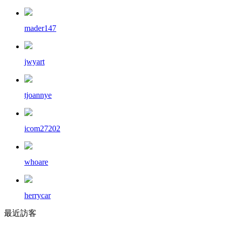
mader147
jwyart
tjoannye
icom27202
whoare
herrycar
最近訪客