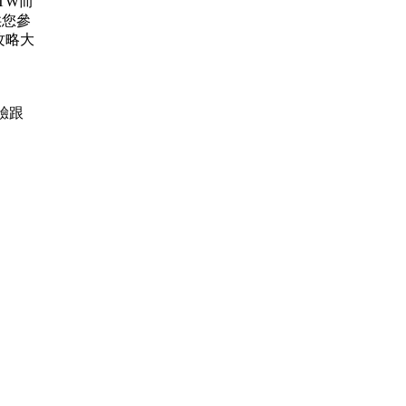
.TW而
供您參
攻略大
經驗跟