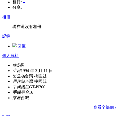
相冊:
--
分享:
--
相冊
現在還沒有相冊
記錄
回復
個人資料
性別
男
生日
1994 年 3 月 11 日
出生地
台灣 桃園縣
居住地
台灣 桃園縣
手機機型
GT-I9300
手機平台
16
來自
台灣
查看全部個