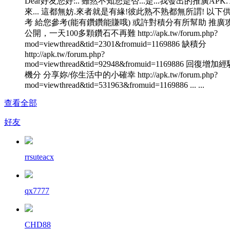
Dear好友您好:.. 雖然不知您是否...是...我發出的推廣APK
來... 這都無妨.來者就是有緣!彼此熟不熟都無所謂! 以下
考 給您參考(能有鑽鑽能賺哦) 或許對積分有所幫助 推廣
公開，一天100多顆鑽石不再難 http://apk.tw/forum.php?
mod=viewthread&tid=2301&fromuid=1169886 缺積分
http://apk.tw/forum.php?
mod=viewthread&tid=92948&fromuid=1169886 回復增加
機分 分享妳/你生活中的小確幸 http://apk.tw/forum.php?
mod=viewthread&tid=531963&fromuid=1169886 ... ...
查看全部
好友
rrsuteacx
qx7777
CHD88