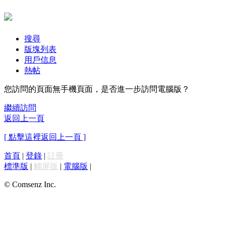
搜尋
版塊列表
用戶信息
熱帖
您訪問的頁面無手機頁面，是否進一步訪問電腦版？
繼續訪問
返回上一頁
[ 點擊這裡返回上一頁 ]
首頁
|
登錄
|
註冊
標準版
|
觸屏版
|
電腦版
|
© Comsenz Inc.