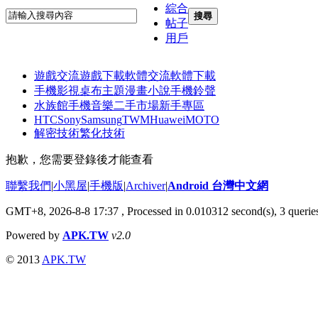
綜合
搜尋
帖子
用戶
遊戲交流
遊戲下載
軟體交流
軟體下載
手機影視
桌布主題
漫畫小說
手機鈴聲
水族館
手機音樂
二手市場
新手專區
HTC
Sony
Samsung
TWM
Huawei
MOTO
解密技術
繁化技術
抱歉，您需要登錄後才能查看
聯繫我們
|
小黑屋
|
手機版
|
Archiver
|
Android 台灣中文網
GMT+8, 2026-8-8 17:37
, Processed in 0.010312 second(s), 3 quer
Powered by
APK.TW
v2.0
© 2013
APK.TW