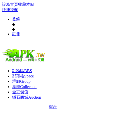
設為首頁
收藏本站
快捷導航
登錄
◆
◆
註冊
討論區
BBS
部落格
Space
群組
Group
專題
Collection
金豆儲值
鑽石商城
Auction
綜合