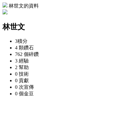
林世文的資料
林世文
3
積分
4 顆
鑽石
762 個
碎鑽
3
經驗
2
幫助
0
技術
0
貢獻
0 次
宣傳
0 個
金豆