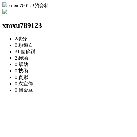
xmxu789123的資料
xmxu789123
2
積分
0 顆
鑽石
31 個
碎鑽
2
經驗
0
幫助
0
技術
0
貢獻
0 次
宣傳
0 個
金豆