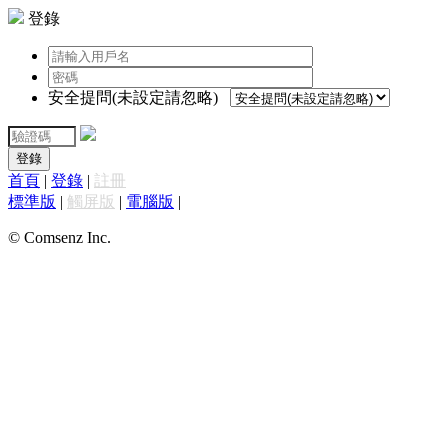
登錄
安全提問(未設定請忽略)
登錄
首頁
|
登錄
|
註冊
標準版
|
觸屏版
|
電腦版
|
© Comsenz Inc.