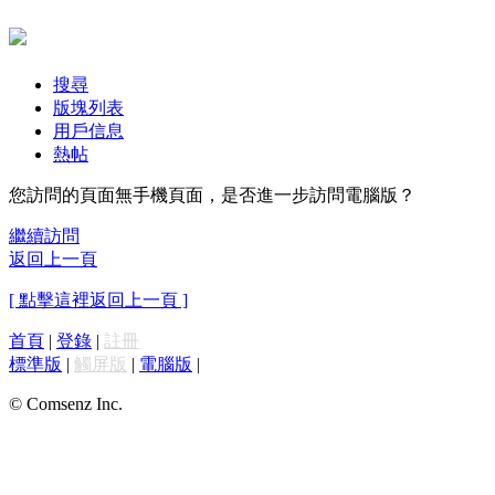
搜尋
版塊列表
用戶信息
熱帖
您訪問的頁面無手機頁面，是否進一步訪問電腦版？
繼續訪問
返回上一頁
[ 點擊這裡返回上一頁 ]
首頁
|
登錄
|
註冊
標準版
|
觸屏版
|
電腦版
|
© Comsenz Inc.