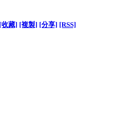
[收藏]
[複製]
[分享]
[RSS]