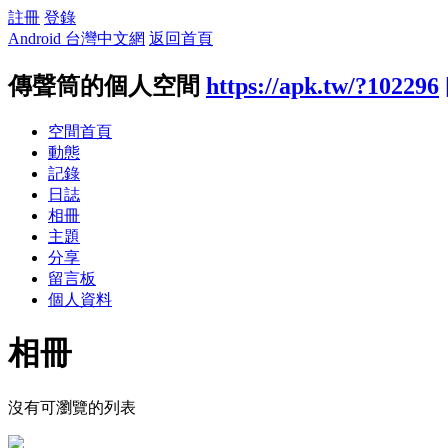
註冊
登錄
Android 台灣中文網
返回首頁
傳聲筒的個人空間
https://apk.tw/?102296
空間首頁
動態
記錄
日誌
相冊
主題
分享
留言板
個人資料
相冊
沒有可瀏覽的列表