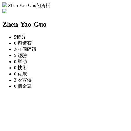
Zhen-Yao-Guo的資料
Zhen-Yao-Guo
5
積分
0 顆
鑽石
204 個
碎鑽
5
經驗
0
幫助
0
技術
0
貢獻
3 次
宣傳
0 個
金豆