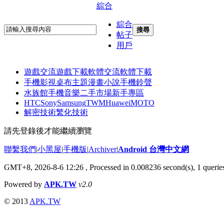
綜合
綜合
搜尋
帖子
用戶
遊戲交流
遊戲下載
軟體交流
軟體下載
手機影視
桌布主題
漫畫小說
手機鈴聲
水族館
手機音樂
二手市場
新手專區
HTC
Sony
Samsung
TWM
Huawei
MOTO
解密技術
繁化技術
請先登錄後才能繼續瀏覽
聯繫我們
|
小黑屋
|
手機版
|
Archiver
|
Android 台灣中文網
GMT+8, 2026-8-6 12:26
, Processed in 0.008236 second(s), 1 quer
Powered by
APK.TW
v2.0
© 2013
APK.TW