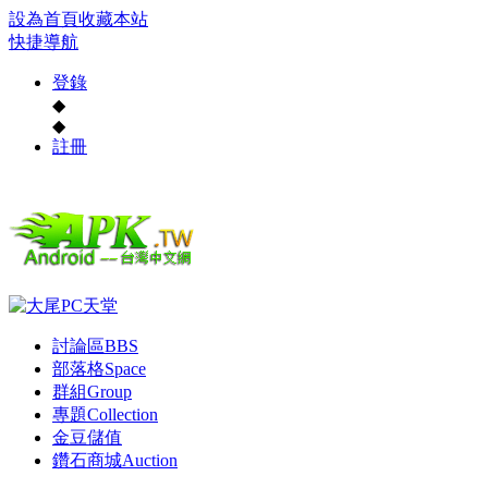
設為首頁
收藏本站
快捷導航
登錄
◆
◆
註冊
討論區
BBS
部落格
Space
群組
Group
專題
Collection
金豆儲值
鑽石商城
Auction