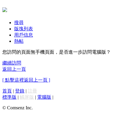
搜尋
版塊列表
用戶信息
熱帖
您訪問的頁面無手機頁面，是否進一步訪問電腦版？
繼續訪問
返回上一頁
[ 點擊這裡返回上一頁 ]
首頁
|
登錄
|
註冊
標準版
|
觸屏版
|
電腦版
|
© Comsenz Inc.