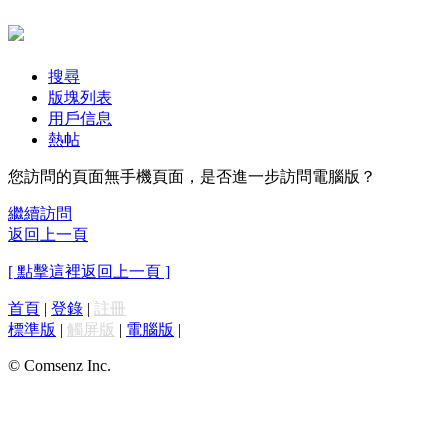
搜尋
版塊列表
用戶信息
熱帖
您訪問的頁面無手機頁面，是否進一步訪問電腦版？
繼續訪問
返回上一頁
[ 點擊這裡返回上一頁 ]
首頁
|
登錄
|
註冊
標準版
|
觸屏版
|
電腦版
|
© Comsenz Inc.