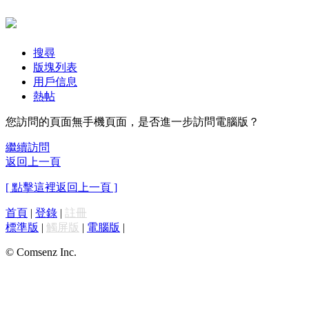
搜尋
版塊列表
用戶信息
熱帖
您訪問的頁面無手機頁面，是否進一步訪問電腦版？
繼續訪問
返回上一頁
[ 點擊這裡返回上一頁 ]
首頁
|
登錄
|
註冊
標準版
|
觸屏版
|
電腦版
|
© Comsenz Inc.