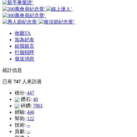
收聽TA
加為好友
給我留言
打個招呼
發送消息
統計信息
已有
747
人來訪過
積分:
447
鑽石:
40
碎鑽:
7861
經驗:
446
幫助:
122
技術:
--
貢獻:
--