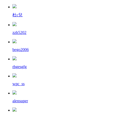
杜c兒
zzh5202
bego2006
rhgesgfg
wpc_ss
alensuper