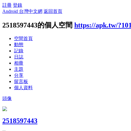
註冊
登錄
Android 台灣中文網
返回首頁
2518597443的個人空間
https://apk.tw/?10
空間首頁
動態
記錄
日誌
相冊
主題
分享
留言板
個人資料
頭像
2518597443