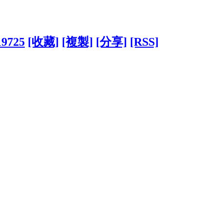
19725
[收藏]
[複製]
[分享]
[RSS]