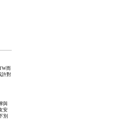
.TW而
或許對
叮嚀與
友安
下別