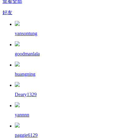
查看全部
好友
vansontung
goodmanlala
huangning
Deary1329
yannnn
paggie6129