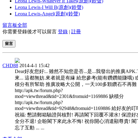
Leona Lewis-Whatever It Takes(原創)(鈴聲)
Leona Lewis-I Will B(原創)(鈴聲)
Leona Lewis-Angel(原創)(鈴聲)
留言板
全部
你需要登錄後才可以留言
登錄
|
註冊
留言
CHD88
2014-4-1 15:42
Dear好友您好:.. 雖然不知您是否...是...我發出的推廣APK
來... 這都無妨.來者就是有緣 給您參考(能有鑽鑽能賺哦) 
積分有所幫助 推廣攻略大公開，一天100多顆鑽石不再難
http://apk.tw/forum.php?
mod=viewthread&tid=2301&fromuid=1169886 缺積分
http://apk.tw/forum.php?
mod=viewthread&tid=92948&fromuid=1169886 給好友的
祝福: 懇請郵箱驗證與核對! 再請閣下回覆不灌水! 保證好
全分不退! 企盼閣下來此永不悔! 祝你開心消遣顯尊貴! 閣
忘了互動 ... ...