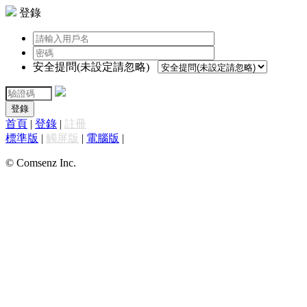
登錄
安全提問(未設定請忽略)
登錄
首頁
|
登錄
|
註冊
標準版
|
觸屏版
|
電腦版
|
© Comsenz Inc.