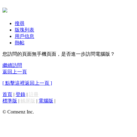
搜尋
版塊列表
用戶信息
熱帖
您訪問的頁面無手機頁面，是否進一步訪問電腦版？
繼續訪問
返回上一頁
[ 點擊這裡返回上一頁 ]
首頁
|
登錄
|
註冊
標準版
|
觸屏版
|
電腦版
|
© Comsenz Inc.