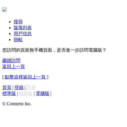
搜尋
版塊列表
用戶信息
熱帖
您訪問的頁面無手機頁面，是否進一步訪問電腦版？
繼續訪問
返回上一頁
[ 點擊這裡返回上一頁 ]
首頁
|
登錄
|
註冊
標準版
|
觸屏版
|
電腦版
|
© Comsenz Inc.