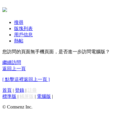
搜尋
版塊列表
用戶信息
熱帖
您訪問的頁面無手機頁面，是否進一步訪問電腦版？
繼續訪問
返回上一頁
[ 點擊這裡返回上一頁 ]
首頁
|
登錄
|
註冊
標準版
|
觸屏版
|
電腦版
|
© Comsenz Inc.