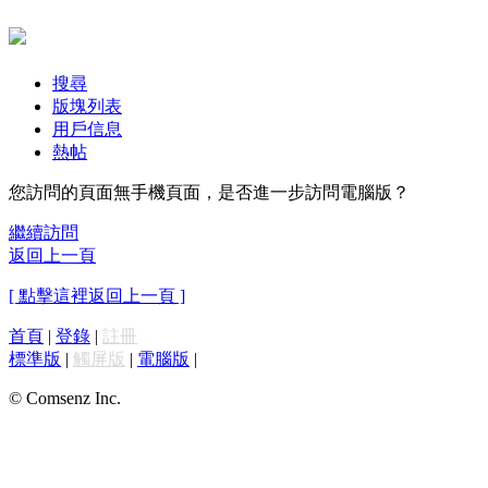
搜尋
版塊列表
用戶信息
熱帖
您訪問的頁面無手機頁面，是否進一步訪問電腦版？
繼續訪問
返回上一頁
[ 點擊這裡返回上一頁 ]
首頁
|
登錄
|
註冊
標準版
|
觸屏版
|
電腦版
|
© Comsenz Inc.