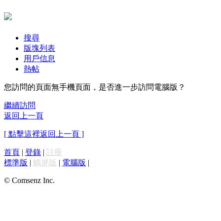
搜尋
版塊列表
用戶信息
熱帖
您訪問的頁面無手機頁面，是否進一步訪問電腦版？
繼續訪問
返回上一頁
[ 點擊這裡返回上一頁 ]
首頁
|
登錄
|
註冊
標準版
|
觸屏版
|
電腦版
|
© Comsenz Inc.