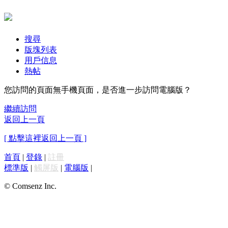
搜尋
版塊列表
用戶信息
熱帖
您訪問的頁面無手機頁面，是否進一步訪問電腦版？
繼續訪問
返回上一頁
[ 點擊這裡返回上一頁 ]
首頁
|
登錄
|
註冊
標準版
|
觸屏版
|
電腦版
|
© Comsenz Inc.