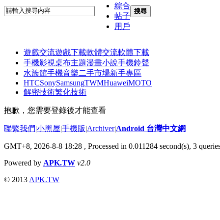
綜合
搜尋
帖子
用戶
遊戲交流
遊戲下載
軟體交流
軟體下載
手機影視
桌布主題
漫畫小說
手機鈴聲
水族館
手機音樂
二手市場
新手專區
HTC
Sony
Samsung
TWM
Huawei
MOTO
解密技術
繁化技術
抱歉，您需要登錄後才能查看
聯繫我們
|
小黑屋
|
手機版
|
Archiver
|
Android 台灣中文網
GMT+8, 2026-8-8 18:28
, Processed in 0.011284 second(s), 3 quer
Powered by
APK.TW
v2.0
© 2013
APK.TW