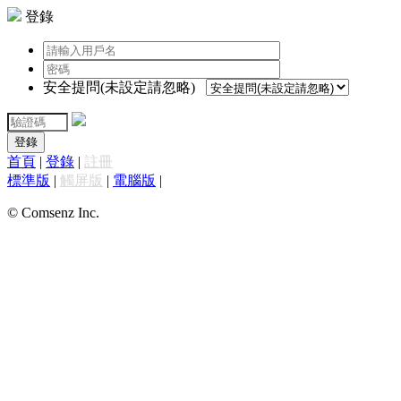
登錄
安全提問(未設定請忽略)
登錄
首頁
|
登錄
|
註冊
標準版
|
觸屏版
|
電腦版
|
© Comsenz Inc.